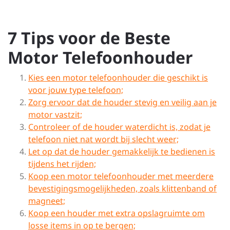
7 Tips voor de Beste
Motor Telefoonhouder
Kies een motor telefoonhouder die geschikt is
voor jouw type telefoon;
Zorg ervoor dat de houder stevig en veilig aan je
motor vastzit;
Controleer of de houder waterdicht is, zodat je
telefoon niet nat wordt bij slecht weer;
Let op dat de houder gemakkelijk te bedienen is
tijdens het rijden;
Koop een motor telefoonhouder met meerdere
bevestigingsmogelijkheden, zoals klittenband of
magneet;
Koop een houder met extra opslagruimte om
losse items in op te bergen;