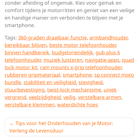
zonder afleiding of ongemak. Kies voor gemak en
comfort tijdens je motorritten en geniet van een veilige
en handige manier om verbonden te blijven met je
smartphone.
Tags:
360-graden draaibaar functie
,
armbandhouder
,
bereikbaar blijven
,
beste motor telefoonhouder
,
binnen handbereik
,
budgetvriendelijk
,
gub plus 6
telefoonhouder
,
muziek luisteren
,
navigatie-apps
,
quad
lock motor kit
,
ram mounts x-grip telefoonhouder
,
rubberen gripmateriaal
,
smartphone
,
sp connect moto
bundle
,
stabiliteit en veiligheid
,
stevigheid
,
stuurbevestiging
,
twist-lock mechanisme
,
uniek
vergrend
,
veelzijdigheid
,
veilig
,
verstelbare armen
,
verstelbare klemmen
,
waterdichte hoes
Berichtnavigatie
Tips voor het Onderhouden van je Motor:
Verleng de Levensduur