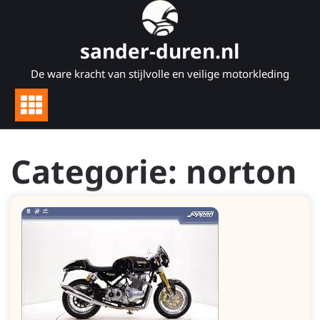
Naar
de
inhoud
sander-duren.nl
gaan
De ware kracht van stijlvolle en veilige motorkleding
Categorie:
norton