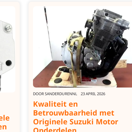
DOOR
SANDERDURENNL
23 APRIL 2026
Kwaliteit en
Betrouwbaarheid met
ele
Originele Suzuki Motor
en
Onderdelen