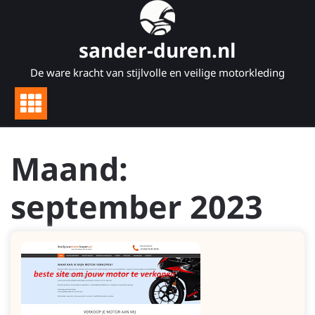
Naar
de
inhoud
sander-duren.nl
gaan
De ware kracht van stijlvolle en veilige motorkleding
Maand:
september 2023