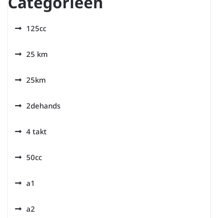
Categorieën
125cc
25 km
25km
2dehands
4 takt
50cc
a1
a2