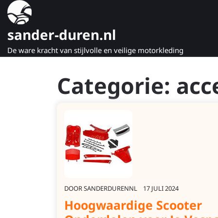
Naar
de
inhoud
sander-duren.nl
gaan
De ware kracht van stijlvolle en veilige motorkleding
Categorie:
acc
DOOR
SANDERDURENNL
17 JULI 2024
Hoogwaardige Scooter