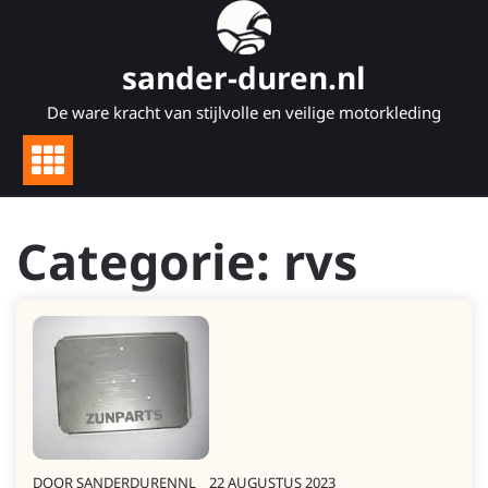
Naar
de
inhoud
sander-duren.nl
gaan
De ware kracht van stijlvolle en veilige motorkleding
Categorie:
rvs
DOOR
SANDERDURENNL
22 AUGUSTUS 2023