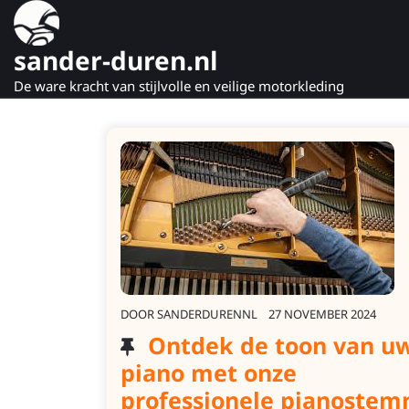
Naar
de
sander-duren.nl
inhoud
gaan
De ware kracht van stijlvolle en veilige motorkleding
DOOR
SANDERDURENNL
27 NOVEMBER 2024
Ontdek de toon van u
piano met onze
professionele pianoste