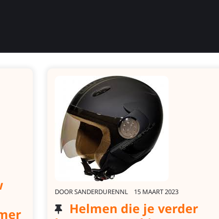
w
DOOR
SANDERDURENNL
15 MAART 2023
Helmen die je verder
mmer