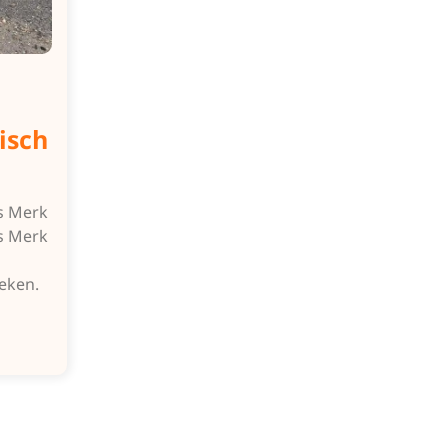
isch
s Merk
s Merk
eken.