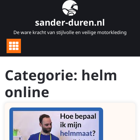
Naar
de
inhoud
sander-duren.nl
gaan
De ware kracht van stijlvolle en veilige motorkleding
Categorie:
helm
online