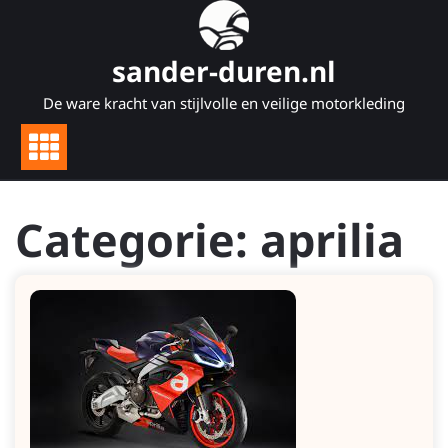
Naar
de
inhoud
sander-duren.nl
gaan
De ware kracht van stijlvolle en veilige motorkleding
Categorie:
aprilia