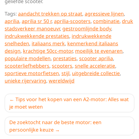
geliefde scooter.
Tags:
aandacht trekken op straat
,
agressieve lijnen
,
aprilia
,
aprilia sr 50 r
,
aprilia-scooters
,
combinatie
,
druk
stadsverkeer manoeuvr
,
gestroomlijnde body
,
indrukwekkende prestaties
,
indrukwekkende
snelheden
,
italiaans merk
,
kenmerkend italiaans
design
,
krachtige 50cc-motor
,
moeilijk te evenaren
,
populaire modellen
,
prestaties
,
scooter aprilia
,
scooterliefhebbers
,
scooters
,
snelle acceleratie
,
sportieve motorfietsen
,
stijl
,
uitgebreide collectie
,
unieke rijervaring
,
wereldwijd
Berichtnavigatie
Tips voor het kopen van een A2-motor: Alles wat
je moet weten
De zoektocht naar de beste motor: een
persoonlijke keuze