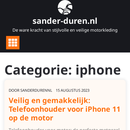
Naar
de
inhoud
sander-duren.nl
gaan
De ware kracht van stijlvolle en veilige motorkleding
Categorie:
iphone
DOOR
SANDERDURENNL
15 AUGUSTUS 2023
Veilig en gemakkelijk:
Telefoonhouder voor iPhone 11
op de motor