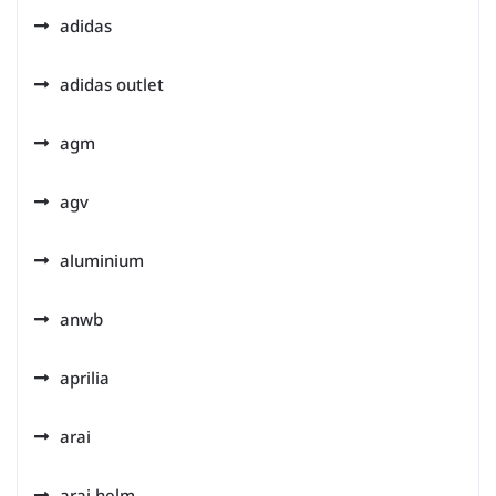
adidas
adidas outlet
agm
agv
aluminium
anwb
aprilia
arai
arai helm