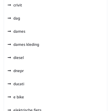
crivit
dag
dames
dames kleding
diesel
dnepr
ducati
e bike
elektrische fiets