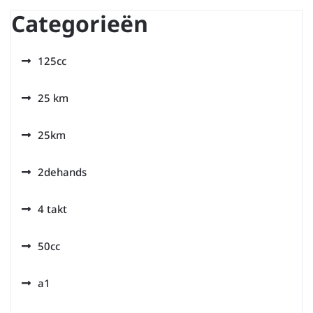
Categorieën
125cc
25 km
25km
2dehands
4 takt
50cc
a1