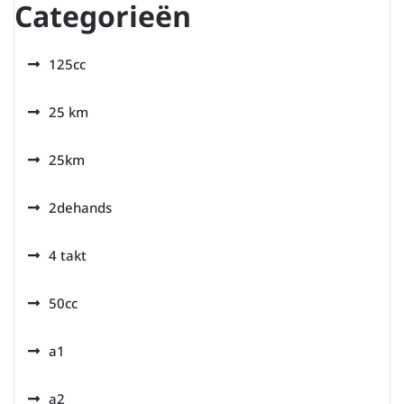
Categorieën
125cc
25 km
25km
2dehands
4 takt
50cc
a1
a2