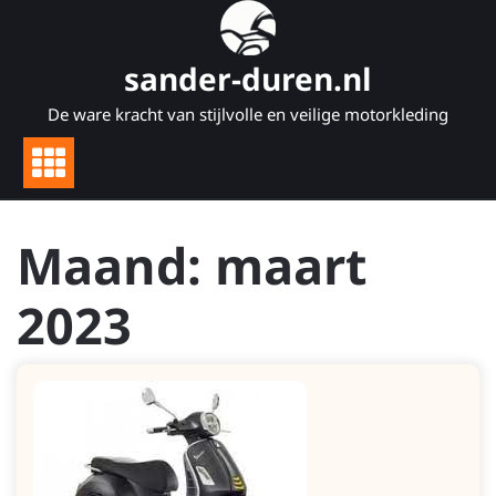
Naar
de
inhoud
sander-duren.nl
gaan
De ware kracht van stijlvolle en veilige motorkleding
Maand:
maart
2023