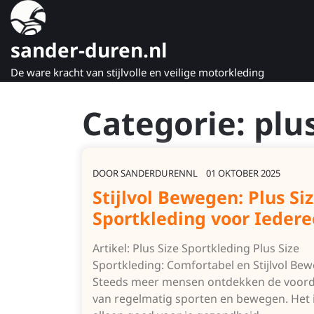
Naar
de
inhoud
sander-duren.nl
gaan
De ware kracht van stijlvolle en veilige motorkleding
Categorie:
plu
DOOR
SANDERDURENNL
01 OKTOBER 2025
Stijlvol Bewegen: Plus Si
Sportkleding voor Ieder
Artikel: Plus Size Sportkleding Plus Size
Sportkleding: Comfortabel en Stijlvol Be
Steeds meer mensen ontdekken de voord
van regelmatig sporten en bewegen. Het i