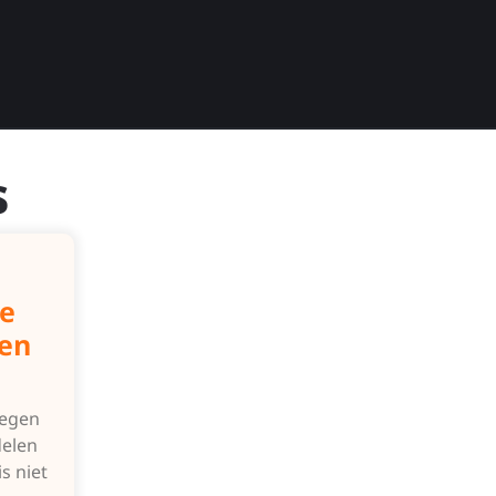
s
ze
een
wegen
elen
s niet