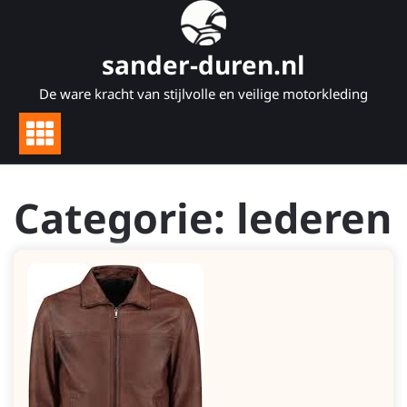
Naar
de
inhoud
sander-duren.nl
gaan
De ware kracht van stijlvolle en veilige motorkleding
Categorie:
lederen