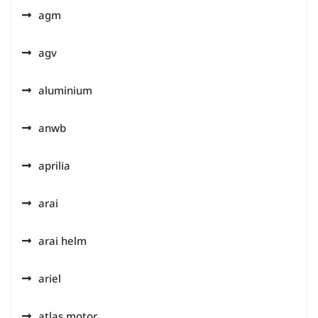
agm
agv
aluminium
anwb
aprilia
arai
arai helm
ariel
atlas motor