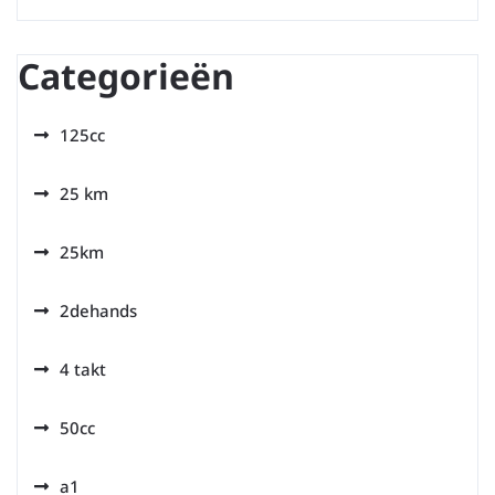
Categorieën
125cc
25 km
25km
2dehands
4 takt
50cc
a1