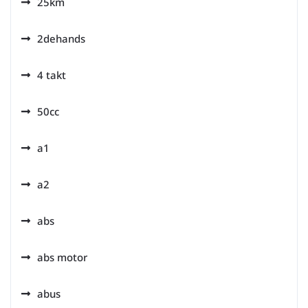
25km
2dehands
4 takt
50cc
a1
a2
abs
abs motor
abus