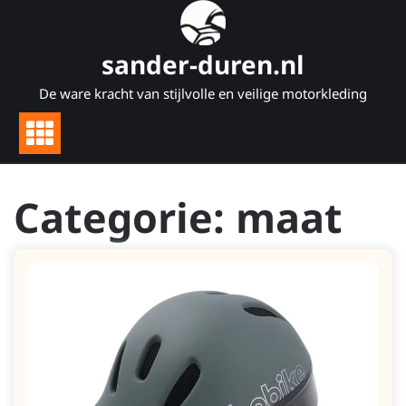
Naar
de
inhoud
sander-duren.nl
gaan
De ware kracht van stijlvolle en veilige motorkleding
Categorie:
maat