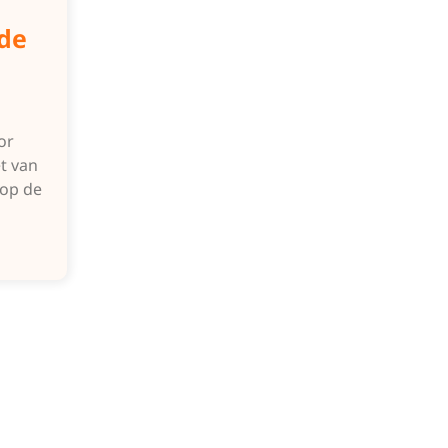
 de
or
et van
 op de