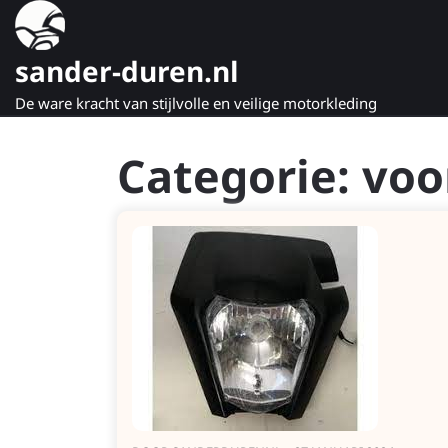
Naar
de
inhoud
sander-duren.nl
gaan
De ware kracht van stijlvolle en veilige motorkleding
Categorie:
voo