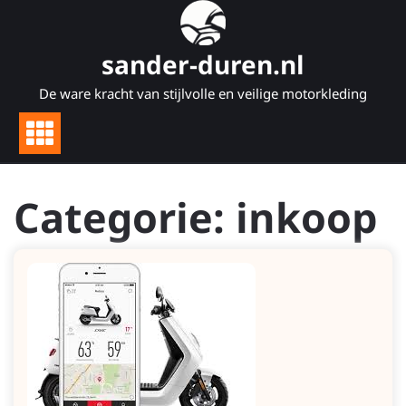
Naar
de
inhoud
sander-duren.nl
gaan
De ware kracht van stijlvolle en veilige motorkleding
Categorie:
inkoop