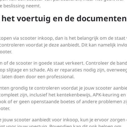
e beslissing neemt.
n het voertuig en de documenten
kopen via scooter inkoop, dan is het belangrijk om de staat
ontroleren voordat je deze aanbiedt. Dit kan namelijk invl
ooter.
en of de scooter in goede staat verkeert. Controleer de ban
 slijtage en schade. Als er reparaties nodig zijn, overwee
ilt laten doen door een professional.
nten grondig te controleren voordat je jouw scooter aanbi
compleet zijn, inclusief het kentekenbewijs, APK-keuring en
ook of er geen openstaande boetes of andere problemen zi
oter.
je jouw scooter aanbiedt voor inkoop, kun je ervoor zorgen 
 krijgt voor jouw voertuig. Bovendien kan dit ook helpen om