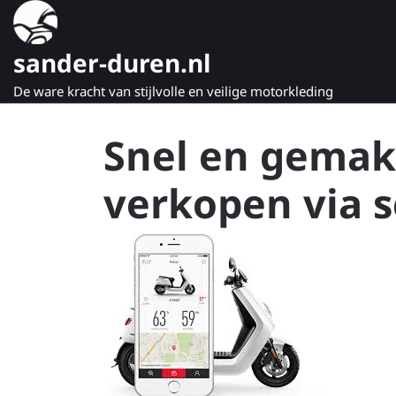
Naar
de
inhoud
sander-duren.nl
gaan
De ware kracht van stijlvolle en veilige motorkleding
Snel en gemak
verkopen via 