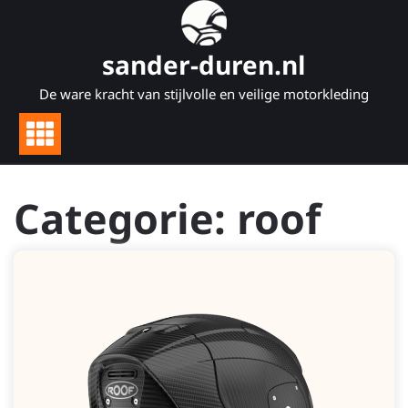
Naar
de
inhoud
sander-duren.nl
gaan
De ware kracht van stijlvolle en veilige motorkleding
Categorie:
roof