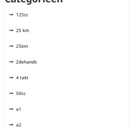
125cc
25 km
25km
2dehands
4 takt
50cc
a1
a2