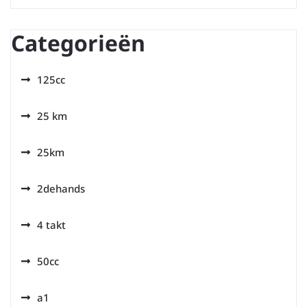
Categorieën
125cc
25 km
25km
2dehands
4 takt
50cc
a1