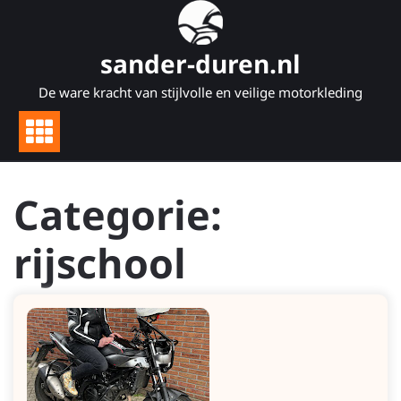
Naar
de
inhoud
sander-duren.nl
gaan
De ware kracht van stijlvolle en veilige motorkleding
Categorie:
rijschool