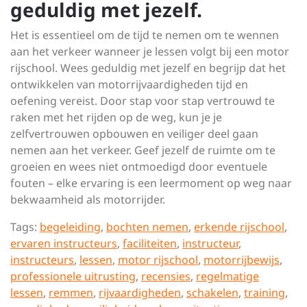
geduldig met jezelf.
Het is essentieel om de tijd te nemen om te wennen
aan het verkeer wanneer je lessen volgt bij een motor
rijschool. Wees geduldig met jezelf en begrijp dat het
ontwikkelen van motorrijvaardigheden tijd en
oefening vereist. Door stap voor stap vertrouwd te
raken met het rijden op de weg, kun je je
zelfvertrouwen opbouwen en veiliger deel gaan
nemen aan het verkeer. Geef jezelf de ruimte om te
groeien en wees niet ontmoedigd door eventuele
fouten – elke ervaring is een leermoment op weg naar
bekwaamheid als motorrijder.
Tags:
begeleiding
,
bochten nemen
,
erkende rijschool
,
ervaren instructeurs
,
faciliteiten
,
instructeur
,
instructeurs
,
lessen
,
motor rijschool
,
motorrijbewijs
,
professionele uitrusting
,
recensies
,
regelmatige
lessen
,
remmen
,
rijvaardigheden
,
schakelen
,
training
,