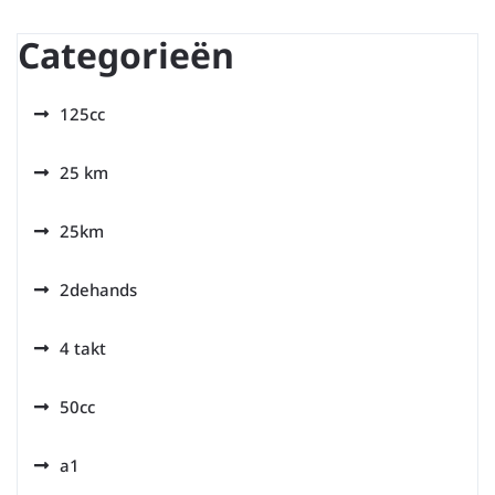
Categorieën
125cc
25 km
25km
2dehands
4 takt
50cc
a1