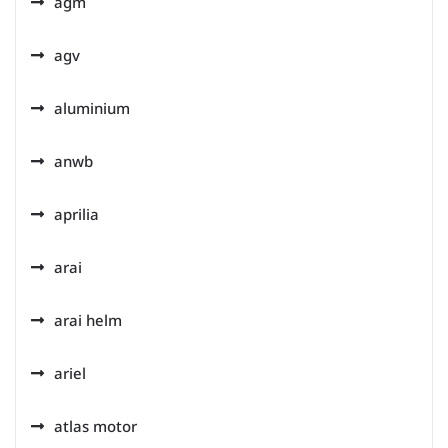
agm
agv
aluminium
anwb
aprilia
arai
arai helm
ariel
atlas motor