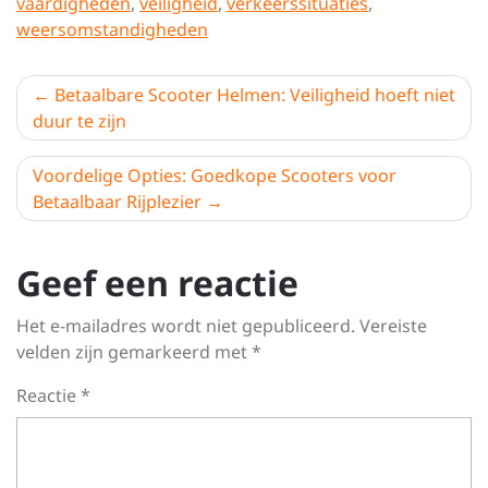
vaardigheden
,
veiligheid
,
verkeerssituaties
,
weersomstandigheden
Berichtnavigatie
Betaalbare Scooter Helmen: Veiligheid hoeft niet
duur te zijn
Voordelige Opties: Goedkope Scooters voor
Betaalbaar Rijplezier
Geef een reactie
Het e-mailadres wordt niet gepubliceerd.
Vereiste
velden zijn gemarkeerd met
*
Reactie
*