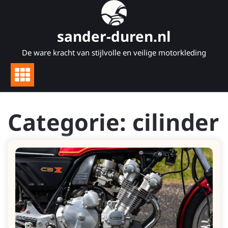
Naar
de
inhoud
sander-duren.nl
gaan
De ware kracht van stijlvolle en veilige motorkleding
Categorie:
cilinder