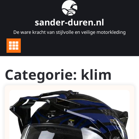
Naar
de
inhoud
sander-duren.nl
gaan
De ware kracht van stijlvolle en veilige motorkleding
Categorie:
klim