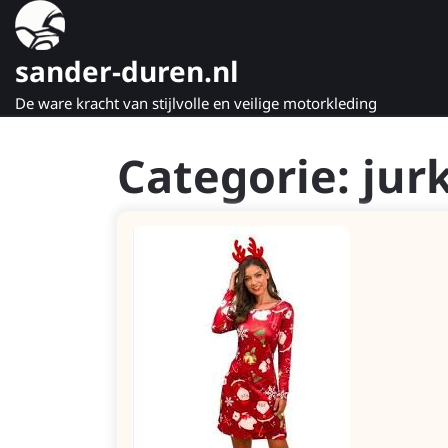
Naar
de
inhoud
sander-duren.nl
gaan
De ware kracht van stijlvolle en veilige motorkleding
Categorie:
jur