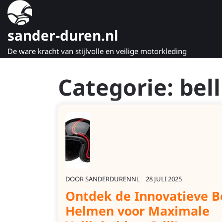
Naar
de
inhoud
sander-duren.nl
gaan
De ware kracht van stijlvolle en veilige motorkleding
Categorie:
bell
DOOR
SANDERDURENNL
28 JULI 2025
Ontdek de Innovatieve B
Helmen voor Maximale