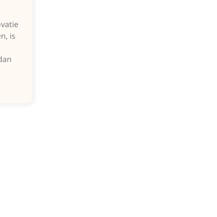
ovatie
n, is
 dan