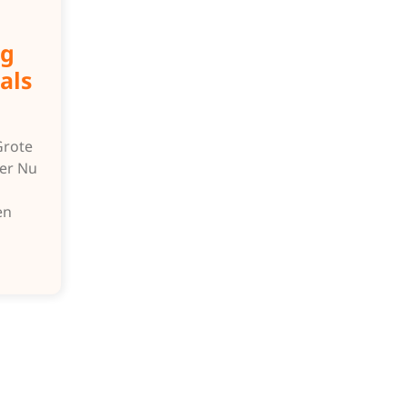
ng
als
Grote
eer Nu
en