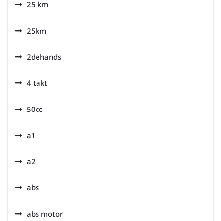
25 km
25km
2dehands
4 takt
50cc
a1
a2
abs
abs motor