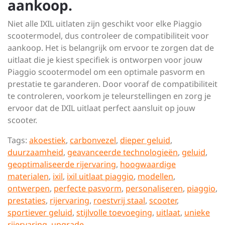
aankoop.
Niet alle IXIL uitlaten zijn geschikt voor elke Piaggio
scootermodel, dus controleer de compatibiliteit voor
aankoop. Het is belangrijk om ervoor te zorgen dat de
uitlaat die je kiest specifiek is ontworpen voor jouw
Piaggio scootermodel om een optimale pasvorm en
prestatie te garanderen. Door vooraf de compatibiliteit
te controleren, voorkom je teleurstellingen en zorg je
ervoor dat de IXIL uitlaat perfect aansluit op jouw
scooter.
Tags:
akoestiek
,
carbonvezel
,
dieper geluid
,
duurzaamheid
,
geavanceerde technologieën
,
geluid
,
geoptimaliseerde rijervaring
,
hoogwaardige
materialen
,
ixil
,
ixil uitlaat piaggio
,
modellen
,
ontwerpen
,
perfecte pasvorm
,
personaliseren
,
piaggio
,
prestaties
,
rijervaring
,
roestvrij staal
,
scooter
,
sportiever geluid
,
stijlvolle toevoeging
,
uitlaat
,
unieke
rijervaring
,
upgrade