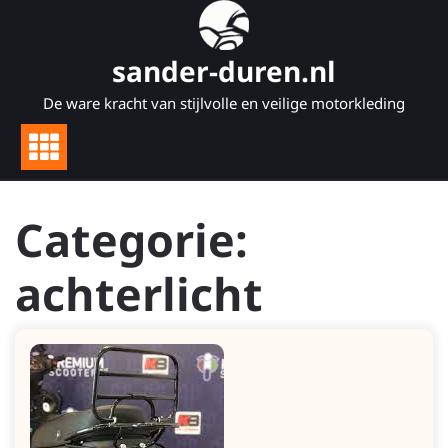
Naar
de
inhoud
sander-duren.nl
gaan
De ware kracht van stijlvolle en veilige motorkleding
Categorie:
achterlicht