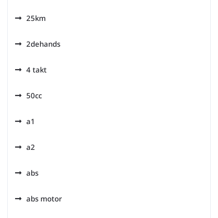
25km
2dehands
4 takt
50cc
a1
a2
abs
abs motor