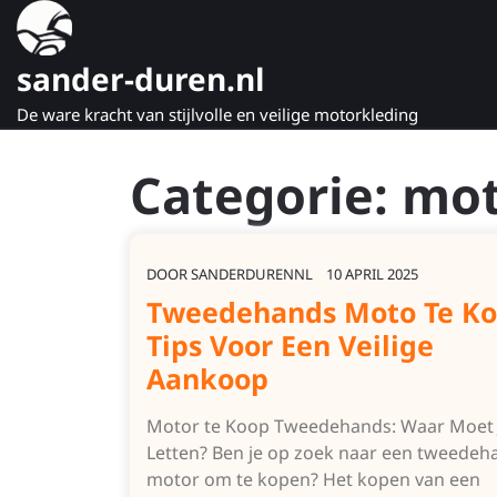
Naar
de
inhoud
sander-duren.nl
gaan
De ware kracht van stijlvolle en veilige motorkleding
Categorie:
mot
DOOR
SANDERDURENNL
10 APRIL 2025
Tweedehands Moto Te Ko
Tips Voor Een Veilige
Aankoop
Motor te Koop Tweedehands: Waar Moet 
Letten? Ben je op zoek naar een tweedeh
motor om te kopen? Het kopen van een