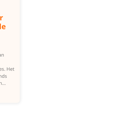
r
de
an
es. Het
nds
en…