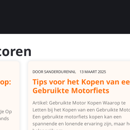
oren
DOOR
SANDERDURENNL
13 MAART 2025
op:
Tips voor het Kopen van e
Gebruikte Motorfiets
Artikel: Gebruikte Motor Kopen Waarop te
Letten bij het Kopen van een Gebruikte Mot
Je Op
Een gebruikte motorfiets kopen kan een
ands
spannende en lonende ervaring zijn, maar he