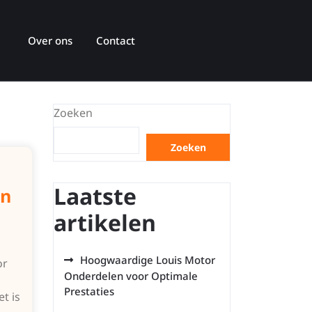
Over ons
Contact
Zoeken
Zoeken
Laatste
en
artikelen
Hoogwaardige Louis Motor
or
Onderdelen voor Optimale
Prestaties
t is