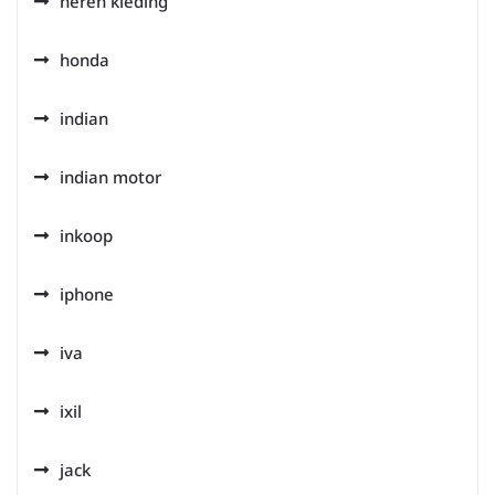
heren kleding
honda
indian
indian motor
inkoop
iphone
iva
ixil
jack