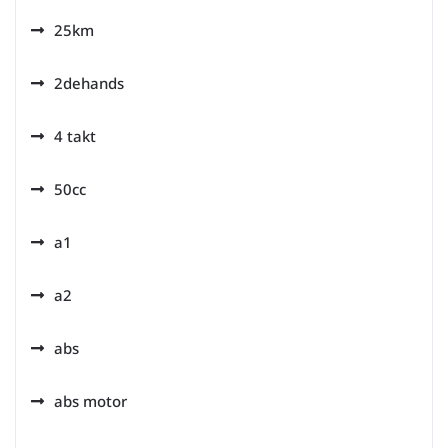
25km
2dehands
4 takt
50cc
a1
a2
abs
abs motor