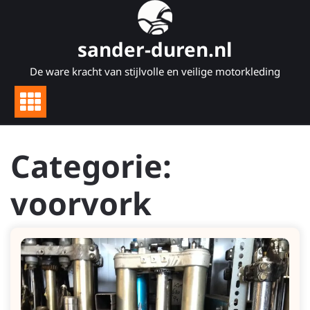
Naar
de
inhoud
sander-duren.nl
gaan
De ware kracht van stijlvolle en veilige motorkleding
Categorie:
voorvork