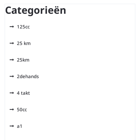
Categorieën
125cc
25 km
25km
2dehands
4 takt
50cc
a1