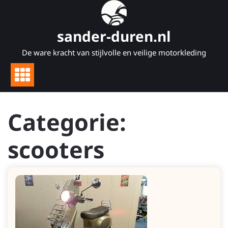
Naar
de
inhoud
sander-duren.nl
gaan
De ware kracht van stijlvolle en veilige motorkleding
Categorie:
scooters