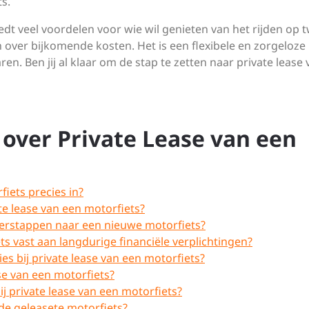
s.
edt veel voordelen voor wie wil genieten van het rijden op 
over bijkomende kosten. Het is een flexibele en zorgeloze
en. Ben jij al klaar om de stap te zetten naar private lease 
over Private Lease van een
iets precies in?
te lease van een motorfiets?
verstappen naar een nieuwe motorfiets?
iets vast aan langdurige financiële verplichtingen?
s bij private lease van een motorfiets?
se van een motorfiets?
ij private lease van een motorfiets?
 de geleasete motorfiets?