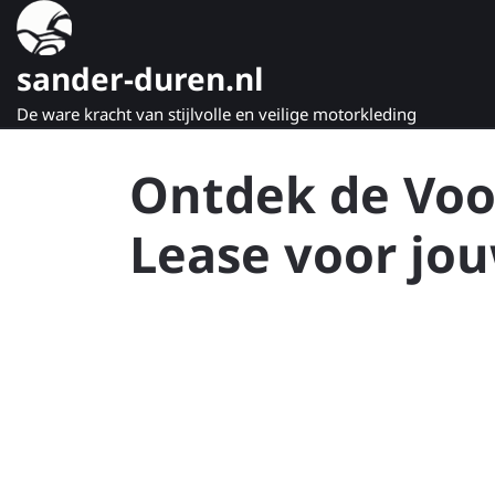
Naar
de
inhoud
sander-duren.nl
gaan
De ware kracht van stijlvolle en veilige motorkleding
Ontdek de Voo
Lease voor jo