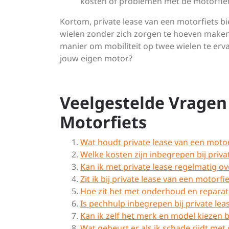
kosten of problemen met de motorfiet
Kortom, private lease van een motorfiets bi
wielen zonder zich zorgen te hoeven maken 
manier om mobiliteit op twee wielen te ervar
jouw eigen motor?
Veelgestelde Vragen 
Motorfiets
Wat houdt private lease van een motorf
Welke kosten zijn inbegrepen bij priva
Kan ik met private lease regelmatig o
Zit ik bij private lease van een motorf
Hoe zit het met onderhoud en reparatie
Is pechhulp inbegrepen bij private lea
Kan ik zelf het merk en model kiezen b
Wat gebeurt er als ik schade rijdt met