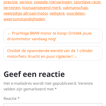
precisie
,
service
,
soepele rijervaringen
,
sportieve racer
,
terreinen
,
toonaangevend merk
,
vakmanschap
,
veelzijdige allroad-motor
,
veiligere
,
voordelen
,
weersomstandigheden
Berichtnavigatie
Prachtige BMW motor te koop: Ontdek jouw
droommotor vandaag nog!
Ontdek de opwindende wereld van de 1-cilinder
motorfiets: Kracht en puur rijplezier!
Geef een reactie
Het e-mailadres wordt niet gepubliceerd.
Vereiste
velden zijn gemarkeerd met
*
Reactie
*