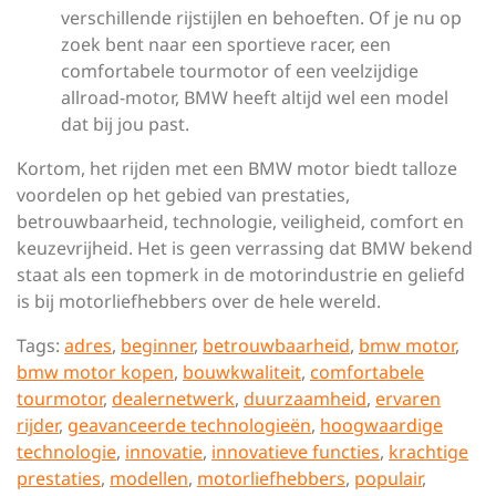
verschillende rijstijlen en behoeften. Of je nu op
zoek bent naar een sportieve racer, een
comfortabele tourmotor of een veelzijdige
allroad-motor, BMW heeft altijd wel een model
dat bij jou past.
Kortom, het rijden met een BMW motor biedt talloze
voordelen op het gebied van prestaties,
betrouwbaarheid, technologie, veiligheid, comfort en
keuzevrijheid. Het is geen verrassing dat BMW bekend
staat als een topmerk in de motorindustrie en geliefd
is bij motorliefhebbers over de hele wereld.
Tags:
adres
,
beginner
,
betrouwbaarheid
,
bmw motor
,
bmw motor kopen
,
bouwkwaliteit
,
comfortabele
tourmotor
,
dealernetwerk
,
duurzaamheid
,
ervaren
rijder
,
geavanceerde technologieën
,
hoogwaardige
technologie
,
innovatie
,
innovatieve functies
,
krachtige
prestaties
,
modellen
,
motorliefhebbers
,
populair
,