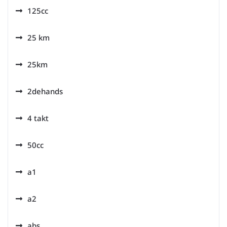
125cc
25 km
25km
2dehands
4 takt
50cc
a1
a2
abs