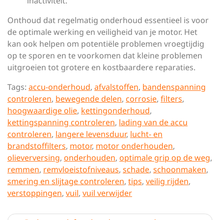
inactiviteit.
Onthoud dat regelmatig onderhoud essentieel is voor
de optimale werking en veiligheid van je motor. Het
kan ook helpen om potentiële problemen vroegtijdig
op te sporen en te voorkomen dat kleine problemen
uitgroeien tot grotere en kostbaardere reparaties.
Tags:
accu-onderhoud
,
afvalstoffen
,
bandenspanning
controleren
,
bewegende delen
,
corrosie
,
filters
,
hoogwaardige olie
,
kettingonderhoud
,
kettingspanning controleren
,
lading van de accu
controleren
,
langere levensduur
,
lucht- en
brandstoffilters
,
motor
,
motor onderhouden
,
olieverversing
,
onderhouden
,
optimale grip op de weg
,
remmen
,
remvloeistofniveaus
,
schade
,
schoonmaken
,
smering en slijtage controleren
,
tips
,
veilig rijden
,
verstoppingen
,
vuil
,
vuil verwijder