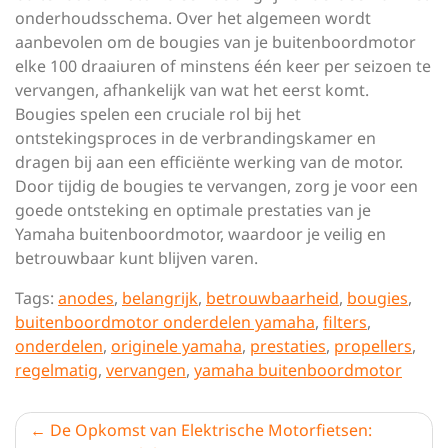
onderhoudsschema. Over het algemeen wordt
aanbevolen om de bougies van je buitenboordmotor
elke 100 draaiuren of minstens één keer per seizoen te
vervangen, afhankelijk van wat het eerst komt.
Bougies spelen een cruciale rol bij het
ontstekingsproces in de verbrandingskamer en
dragen bij aan een efficiënte werking van de motor.
Door tijdig de bougies te vervangen, zorg je voor een
goede ontsteking en optimale prestaties van je
Yamaha buitenboordmotor, waardoor je veilig en
betrouwbaar kunt blijven varen.
Tags:
anodes
,
belangrijk
,
betrouwbaarheid
,
bougies
,
buitenboordmotor onderdelen yamaha
,
filters
,
onderdelen
,
originele yamaha
,
prestaties
,
propellers
,
regelmatig
,
vervangen
,
yamaha buitenboordmotor
Berichtnavigatie
De Opkomst van Elektrische Motorfietsen: