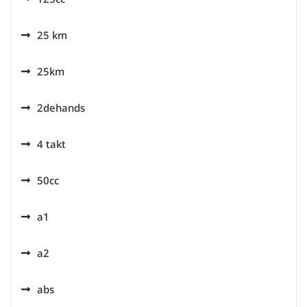
25 km
25km
2dehands
4 takt
50cc
a1
a2
abs