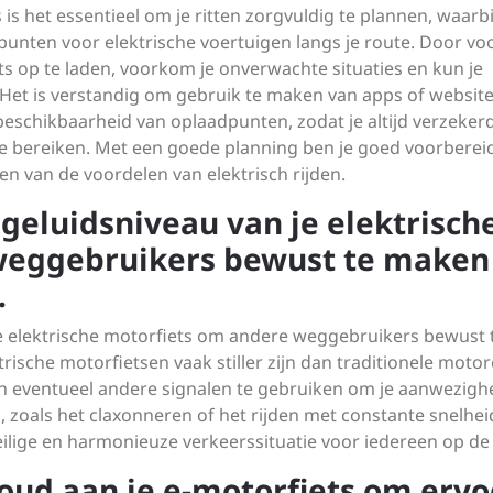
 is het essentieel om je ritten zorgvuldig te plannen, waarbi
nten voor elektrische voertuigen langs je route. Door voo
s op te laden, voorkom je onverwachte situaties en kun je
 Het is verstandig om gebruik te maken van apps of website
beschikbaarheid van oplaadpunten, zodat je altijd verzeker
 bereiken. Met een goede planning ben je goed voorberei
en van de voordelen van elektrisch rijden.
geluidsniveau van je elektrisch
weggebruikers bewust te maken
.
e elektrische motorfiets om andere weggebruikers bewust 
sche motorfietsen vaak stiller zijn dan traditionele motore
 en eventueel andere signalen te gebruiken om je aanwezigh
oals het claxonneren of het rijden met constante snelhei
veilige en harmonieuze verkeerssituatie voor iedereen op de
ud aan je e-motorfiets om ervo