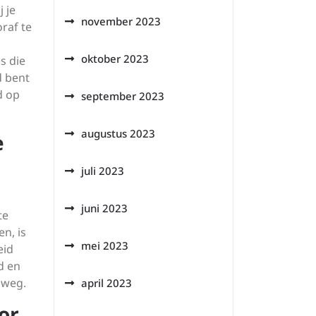
j je
november 2023
raf te
oktober 2023
s die
d bent
d op
september 2023
augustus 2023
e
juli 2023
juni 2023
te
n, is
mei 2023
eid
d en
 weg.
april 2023
or