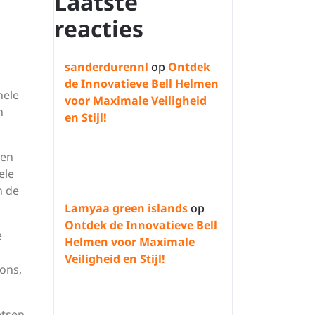
Laatste
reacties
sanderdurennl
op
Ontdek
de Innovatieve Bell Helmen
nele
voor Maximale Veiligheid
n
en Stijl!
ven
ele
n de
Lamyaa green islands
op
Ontdek de Innovatieve Bell
e
Helmen voor Maximale
Veiligheid en Stijl!
ons,
etsen