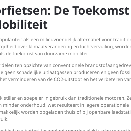
orfietsen: De Toekomst
biliteit
ulariteit als een milieuvriendelijk alternatief voor traditio
gdheid over klimaatverandering en luchtvervuiling, worde
als de toekomst van duurzame mobiliteit.
oordelen ten opzichte van conventionele brandstofaangedre
ze geen schadelijke uitlaatgassen produceren en geen fossi
n het verminderen van de CO2-uitstoot en het verbeteren va
 stiller en soepeler in gebruik dan traditionele motoren. Z
en minder onderhoud, wat resulteert in lagere operationele
akkelijk worden opgeladen thuis of bij openbare laadstati
uik.
gebied van batterijtechnologie worden elektrische motorfi