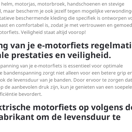
e helm, motorjas, motorbroek, handschoenen en stevige
id, maar bescherm je ook jezelf tegen mogelijke verwonding
litatieve beschermende kleding die specifiek is ontworpen v
past en comfortabel is, zodat je met vertrouwen en gemoe
torfiets. Veiligheid staat altijd voorop!
 van je e-motorfiets regelmat
le prestaties en veiligheid.
anning van je e-motorfiets is essentieel voor optimale
ste bandenspanning zorgt niet alleen voor een betere grip e
t ook de levensduur van je banden. Door ervoor te zorgen da
 op de aanbevolen druk zijn, kun je genieten van een soepel
fficiëntie bevordert.
ktrische motorfiets op volgens d
abrikant om de levensduur te