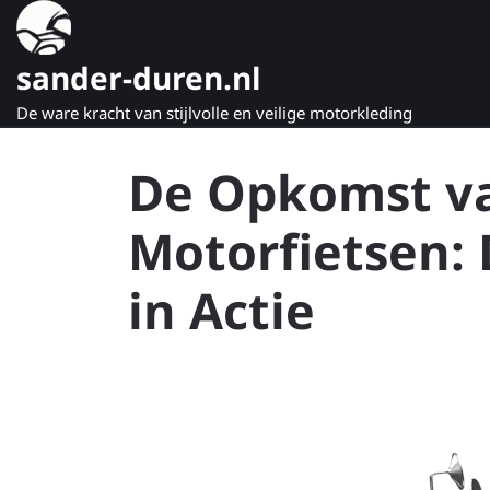
Naar
de
inhoud
sander-duren.nl
gaan
De ware kracht van stijlvolle en veilige motorkleding
De Opkomst va
Motorfietsen:
in Actie