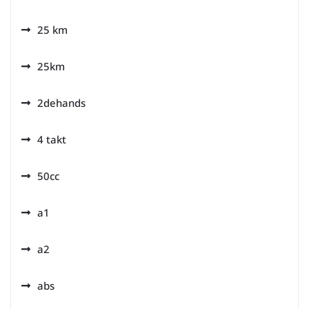
25 km
25km
2dehands
4 takt
50cc
a1
a2
abs