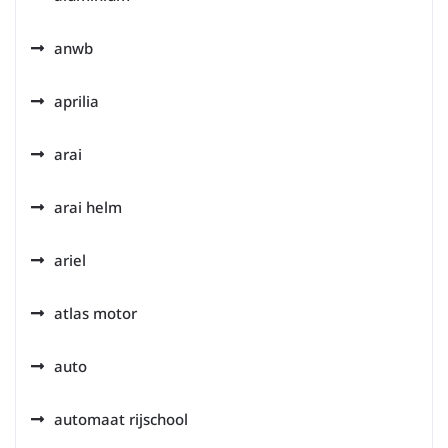
anwb
aprilia
arai
arai helm
ariel
atlas motor
auto
automaat rijschool