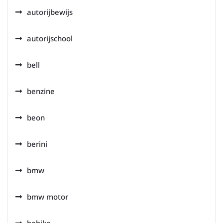
autorijbewijs
autorijschool
bell
benzine
beon
berini
bmw
bmw motor
bobike