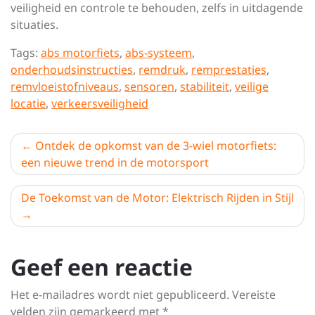
veiligheid en controle te behouden, zelfs in uitdagende
situaties.
Tags:
abs motorfiets
,
abs-systeem
,
onderhoudsinstructies
,
remdruk
,
remprestaties
,
remvloeistofniveaus
,
sensoren
,
stabiliteit
,
veilige
locatie
,
verkeersveiligheid
Berichtnavigatie
Ontdek de opkomst van de 3-wiel motorfiets:
een nieuwe trend in de motorsport
De Toekomst van de Motor: Elektrisch Rijden in Stijl
Geef een reactie
Het e-mailadres wordt niet gepubliceerd.
Vereiste
velden zijn gemarkeerd met
*