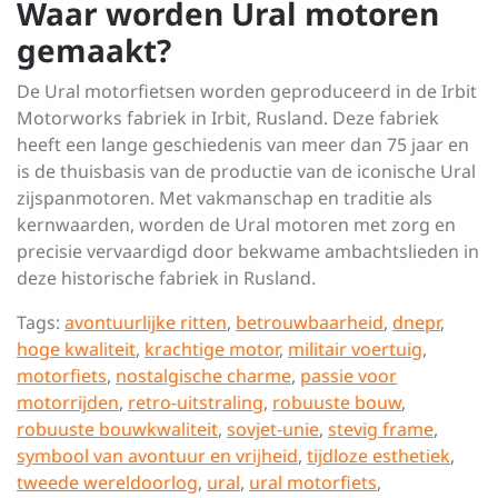
Waar worden Ural motoren
gemaakt?
De Ural motorfietsen worden geproduceerd in de Irbit
Motorworks fabriek in Irbit, Rusland. Deze fabriek
heeft een lange geschiedenis van meer dan 75 jaar en
is de thuisbasis van de productie van de iconische Ural
zijspanmotoren. Met vakmanschap en traditie als
kernwaarden, worden de Ural motoren met zorg en
precisie vervaardigd door bekwame ambachtslieden in
deze historische fabriek in Rusland.
Tags:
avontuurlijke ritten
,
betrouwbaarheid
,
dnepr
,
hoge kwaliteit
,
krachtige motor
,
militair voertuig
,
motorfiets
,
nostalgische charme
,
passie voor
motorrijden
,
retro-uitstraling
,
robuuste bouw
,
robuuste bouwkwaliteit
,
sovjet-unie
,
stevig frame
,
symbool van avontuur en vrijheid
,
tijdloze esthetiek
,
tweede wereldoorlog
,
ural
,
ural motorfiets
,