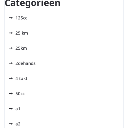
Categorieën
125cc
25 km
25km
2dehands
4 takt
50cc
a1
a2