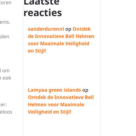
Laatste
toren
reacties
enis.
sanderdurennl
op
Ontdek
de Innovatieve Bell Helmen
jden
voor Maximale Veiligheid
en Stijl!
il om
n ook
Lamyaa green islands
op
Ontdek de Innovatieve Bell
er:
Helmen voor Maximale
deloos
Veiligheid en Stijl!