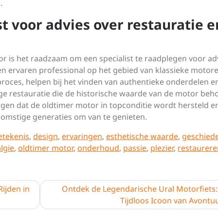
.
t voor advies over restauratie e
r is het raadzaam om een specialist te raadplegen voor ad
Een ervaren professional op het gebied van klassieke motor
proces, helpen bij het vinden van authentieke onderdelen e
e restauratie die de historische waarde van de motor beh
rgen dat de oldtimer motor in topconditie wordt hersteld en
komstige generaties om van te genieten.
etekenis
,
design
,
ervaringen
,
esthetische waarde
,
geschied
lgie
,
oldtimer motor
,
onderhoud
,
passie
,
plezier
,
restaurere
ijden in
Ontdek de Legendarische Ural Motorfiets:
Tijdloos Icoon van Avontu