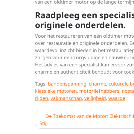
van een oldtimer motor op de lange termijn
Raadpleeg een specialis
originele onderdelen.
Voor het restaureren van een oldtimer moto
over restauratie en originele onderdelen. 
waardevol inzicht bieden in het restauratie
zorgen voor een zorgvuldige en nauwkeurig
Het advies van een specialist kan ervoor zo
charme en authenticiteit behoudt voor toe
Tags:
bandenspanning
,
charme
,
culturele b
klassieke motoren
,
motorliefhebbers
,
nosta
rijden
,
vakmanschap
,
veiligheid
,
waarde
Berichtnavigatie
De Toekomst van de Motor: Elektrisch R
Stijl