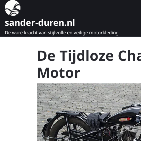
Naar
de
inhoud
sander-duren.nl
gaan
De ware kracht van stijlvolle en veilige motorkleding
De Tijdloze C
Motor