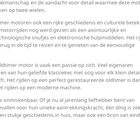
t vakmanschap en de aandacht voor detail waarmee deze mo
ken op twee wielen.
mer motoren ook een rijke geschiedenis en culturele betek
motorrijden nog werd gezien als een avontuurlijke en
hnologische snufjes en elektronische hulpmiddelen. Het ri
erug in de tijd te reizen en te genieten van de eenvoudige
timer motor is vaak een passie op zich. Veel eigenaren
n van hun geliefde klassieker, met oog voor elk klein deta
jft. Het rijden op een perfect gerestaureerde oldtimer is da
 het rijden op een moderne machine.
 onmiskenbaar. Of je nu al jarenlang liefhebber bent van
evallen voor hun unieke aantrekkingskracht, één ding is zek
een stukje geschiedenis in huis, maar ook een bron van ein