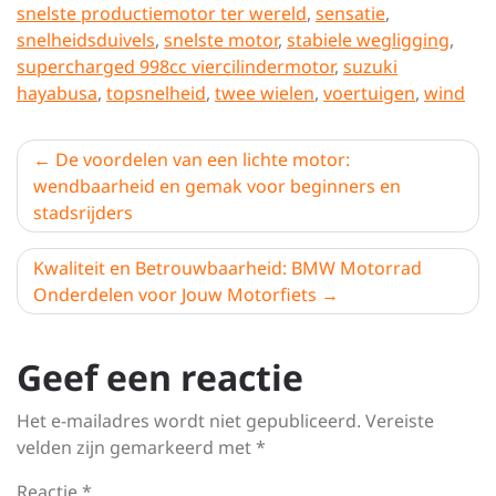
snelste productiemotor ter wereld
,
sensatie
,
snelheidsduivels
,
snelste motor
,
stabiele wegligging
,
supercharged 998cc viercilindermotor
,
suzuki
hayabusa
,
topsnelheid
,
twee wielen
,
voertuigen
,
wind
Berichtnavigatie
De voordelen van een lichte motor:
wendbaarheid en gemak voor beginners en
stadsrijders
Kwaliteit en Betrouwbaarheid: BMW Motorrad
Onderdelen voor Jouw Motorfiets
Geef een reactie
Het e-mailadres wordt niet gepubliceerd.
Vereiste
velden zijn gemarkeerd met
*
Reactie
*