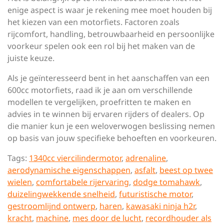
enige aspect is waar je rekening mee moet houden bij
het kiezen van een motorfiets. Factoren zoals
rijcomfort, handling, betrouwbaarheid en persoonlijke
voorkeur spelen ook een rol bij het maken van de
juiste keuze.
Als je geïnteresseerd bent in het aanschaffen van een
600cc motorfiets, raad ik je aan om verschillende
modellen te vergelijken, proefritten te maken en
advies in te winnen bij ervaren rijders of dealers. Op
die manier kun je een weloverwogen beslissing nemen
op basis van jouw specifieke behoeften en voorkeuren.
Tags:
1340cc viercilindermotor
,
adrenaline
,
aerodynamische eigenschappen
,
asfalt
,
beest op twee
wielen
,
comfortabele rijervaring
,
dodge tomahawk
,
duizelingwekkende snelheid
,
futuristische motor
,
gestroomlijnd ontwerp
,
haren
,
kawasaki ninja h2r
,
kracht
,
machine
,
mes door de lucht
,
recordhouder als