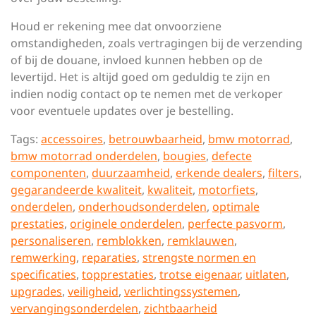
Houd er rekening mee dat onvoorziene
omstandigheden, zoals vertragingen bij de verzending
of bij de douane, invloed kunnen hebben op de
levertijd. Het is altijd goed om geduldig te zijn en
indien nodig contact op te nemen met de verkoper
voor eventuele updates over je bestelling.
Tags:
accessoires
,
betrouwbaarheid
,
bmw motorrad
,
bmw motorrad onderdelen
,
bougies
,
defecte
componenten
,
duurzaamheid
,
erkende dealers
,
filters
,
gegarandeerde kwaliteit
,
kwaliteit
,
motorfiets
,
onderdelen
,
onderhoudsonderdelen
,
optimale
prestaties
,
originele onderdelen
,
perfecte pasvorm
,
personaliseren
,
remblokken
,
remklauwen
,
remwerking
,
reparaties
,
strengste normen en
specificaties
,
topprestaties
,
trotse eigenaar
,
uitlaten
,
upgrades
,
veiligheid
,
verlichtingssystemen
,
vervangingsonderdelen
,
zichtbaarheid