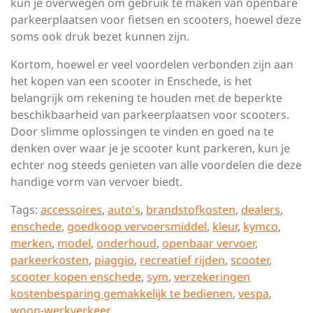
kun je overwegen om gebruik te maken van openbare
parkeerplaatsen voor fietsen en scooters, hoewel deze
soms ook druk bezet kunnen zijn.
Kortom, hoewel er veel voordelen verbonden zijn aan
het kopen van een scooter in Enschede, is het
belangrijk om rekening te houden met de beperkte
beschikbaarheid van parkeerplaatsen voor scooters.
Door slimme oplossingen te vinden en goed na te
denken over waar je je scooter kunt parkeren, kun je
echter nog steeds genieten van alle voordelen die deze
handige vorm van vervoer biedt.
Tags:
accessoires
,
auto's
,
brandstofkosten
,
dealers
,
enschede
,
goedkoop vervoersmiddel
,
kleur
,
kymco
,
merken
,
model
,
onderhoud
,
openbaar vervoer
,
parkeerkosten
,
piaggio
,
recreatief rijden
,
scooter
,
scooter kopen enschede
,
sym
,
verzekeringen
kostenbesparing gemakkelijk te bedienen
,
vespa
,
woon-werkverkeer