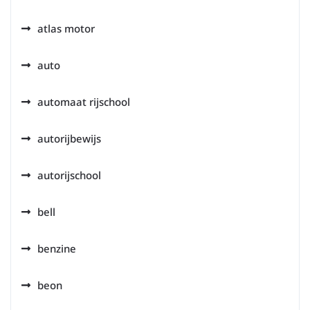
atlas motor
auto
automaat rijschool
autorijbewijs
autorijschool
bell
benzine
beon