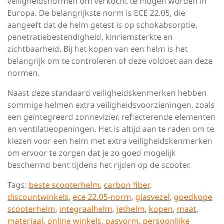
veiligheidsnormen om verkocht te mogen worden in
Europa. De belangrijkste norm is ECE 22.05, die
aangeeft dat de helm getest is op schokabsorptie,
penetratiebestendigheid, kinriemsterkte en
zichtbaarheid. Bij het kopen van een helm is het
belangrijk om te controleren of deze voldoet aan deze
normen.
Naast deze standaard veiligheidskenmerken hebben
sommige helmen extra veiligheidsvoorzieningen, zoals
een geïntegreerd zonnevizier, reflecterende elementen
en ventilatieopeningen. Het is altijd aan te raden om te
kiezen voor een helm met extra veiligheidskenmerken
om ervoor te zorgen dat je zo goed mogelijk
beschermd bent tijdens het rijden op de scooter.
Tags:
beste scooterhelm
,
carbon fiber
,
discountwinkels
,
ece 22.05-norm
,
glasvezel
,
goedkope
scooterhelm
,
integraalhelm
,
jethelm
,
kopen
,
maat
,
materiaal
,
online winkels
,
pasvorm
,
persoonlijke