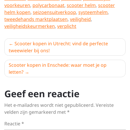
voorkeuren
,
polycarbonaat
,
scooter helm
,
scooter
helm kopen
,
seizoensuitverkoop
,
systeemhelm
,
tweedehands marktplaatsen
,
veiligheid
,
veiligheidskeurmerken
,
verplicht
Berichtnavigatie
Scooter kopen in Utrecht: vind de perfecte
tweewieler bij ons!
Scooter kopen in Enschede: waar moet je op
letten?
Geef een reactie
Het e-mailadres wordt niet gepubliceerd.
Vereiste
velden zijn gemarkeerd met
*
Reactie
*