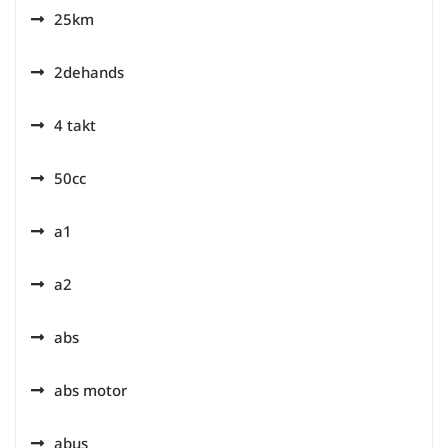
25km
2dehands
4 takt
50cc
a1
a2
abs
abs motor
abus