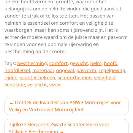
unieke hoofdvorm en -grootte, waardoor het
belangrijk is om de helm te vinden die goed aansluit
zonder te strak of te los te zitten. Het passen van
helmen is essentieel om comfort en veiligheid te
waarborgen, maar kan soms tijdrovend zijn. Het is
echter de moeite waard om de juiste maat en pasvorm
te vinden voor een optimale rijervaring en
bescherming op de scooter.
Tags:
bescherming
,
comfort
,
gewicht
,
helm
,
hoofd
,
hoofdletsel
,
materiaal
,
ongeval
,
pasvorm
,
regelgeving
,
rijden
,
scooter helmen
,
scooterhelmen
,
veiligheid
,
ventilatie
,
verplicht
,
vizier
Berichtnavigatie
Ontdek de Kwaliteit van ANWB Motorrijles voor
Veilig en Vertrouwd Motorrijden!
Tijdloze Elegantie: Zwarte Scooter Helm voor
Stijlvolle Bescherming